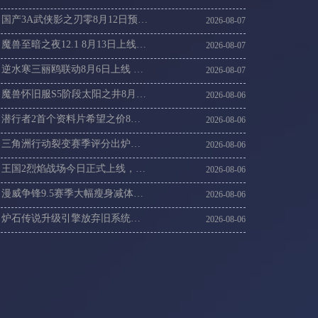
国产3A武侠影之刃零8月12日预售，海外玩影之刃零加速器攻略
2026-08-07
魔兽至暗之夜12.1 8月13日上线，海外党回魔兽国服登录不上加速方案
2026-08-07
逆水寒三丽鸥联动8月6日上线 海外党登录逆水寒国服延迟高解决
2026-08-07
魔兽怀旧服S5阶段太阳之井8月6日开启，21周年抽10万现金海外党这样进国服
2026-08-06
潜行者2首个资料片希望之价8月20日上线，潜行者2连不上卡顿丢包速解
2026-08-06
三角洲行动裂变赛季评分出炉，海外回国玩三角洲刚枪卡顿掉线怎么办
2026-08-06
王国2烈焰战场今日正式上线，连不上王国2服务器延迟高速解
2026-08-06
漫威争锋9.5赛季大幅瘦身减体积，漫威争锋国际服更新慢进不去游戏这样解决
2026-08-06
炉石传说升级引擎放弃旧系统，国外玩炉石传说14赛季卡顿咋办
2026-08-06