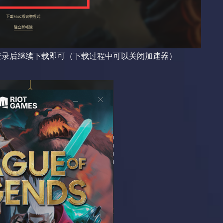
登录后继续下载即可
（下载过程中可以关闭加速器）