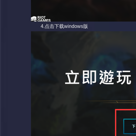
4.点击下载windows版