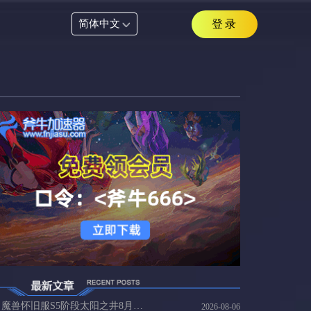
简体中文
登录
魔兽怀旧服S5阶段太阳之井8月6日开启，21周年抽10万现金海外党这样进国服
2026-08-06