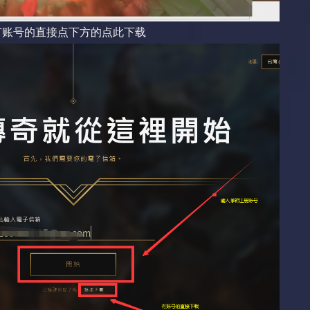
有账号的直接点下方的点此下载