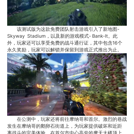
该测试版为这款免费团队射击游戏引入了新地图-
Skyway Stadium，以及新的游戏模式- Bank-It。此
外，玩家还可以享受免费的战斗通行证，其中包含16个
永久奖励，玩家可以解锁并保留到游戏正式推出为止。
在公测中，玩家还将前往摩纳哥和首尔。激烈的巷战
发生在摩纳哥的鹅卵石街道上，为玩家提供破坏和近距
离战斗的完美体验。在首尔市中心高耸的摩天大楼顶上