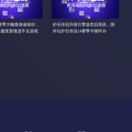
5赛季大幅瘦身减体积，
炉石传说升级引擎放弃旧系统，国
际服更新慢进不去游戏
外玩炉石传说14赛季卡顿咋办