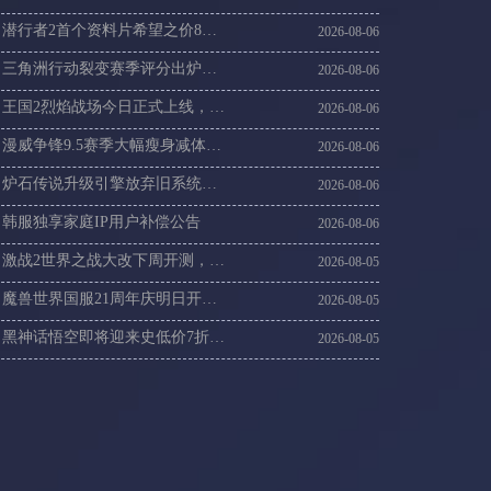
潜行者2首个资料片希望之价8月20日上线，潜行者2连不上卡顿丢包速解
2026-08-06
三角洲行动裂变赛季评分出炉，海外回国玩三角洲刚枪卡顿掉线怎么办
2026-08-06
王国2烈焰战场今日正式上线，连不上王国2服务器延迟高速解
2026-08-06
漫威争锋9.5赛季大幅瘦身减体积，漫威争锋国际服更新慢进不去游戏这样解决
2026-08-06
炉石传说升级引擎放弃旧系统，国外玩炉石传说14赛季卡顿咋办
2026-08-06
韩服独享家庭IP用户补偿公告
2026-08-06
激战2世界之战大改下周开测，海外玩激战2国服延迟低的加速器推荐
2026-08-05
魔兽世界国服21周年庆明日开启，海外玩魔兽国服加速器哪个好
2026-08-05
黑神话悟空即将迎来史低价7折，黑神话悟空下载和更新慢怎么办？
2026-08-05