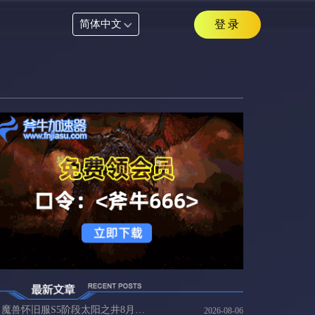
简体中文
登录
魔兽怀旧服S5阶段太阳之井8月6日开启，21周年抽10万现金海外党这样进国服
2026-08-06