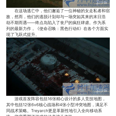
在这场逃亡中，他们邂逅了一位神秘的女走私者和宿
敌，然而，他们的逃脱计划却与一场突如其来的末日浩
劫不期而遇——终点岛陷入了丧尸的疯狂肆虐。作为系
列的最新力作，《使命召唤：黑色行动6》在各个方面实
现了飞跃式提升。
游戏首发阵容包括16张精心设计的多人竞技地图，
其中包括12张6v6核心战场和4张小型冲突地图，满足不
同战术策略。Treyarch更是革新性地引入全向移动系