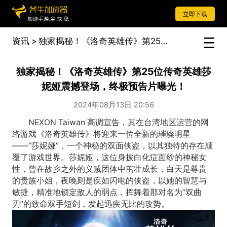
立即下载
资讯
>
独家揭秘！《洛奇英雄传》第25位传奇英雄莎妮娅震撼登场，终极预告片曝光！
独家揭秘！《洛奇英雄传》第25位传奇英雄莎
妮娅震撼登场，终极预告片曝光！
2024年08月13日 20:56
NEXON Taiwan 高调宣告，其在台湾地区运营的网
络游戏《洛奇英雄传》将迎来一位全新的璀璨明星
——“莎妮娅”，一个神秘的双面侠盗，以其独特的存在颠
覆了游戏世界。莎妮娅，这位身披白化症面纱的神秘女
性，曾在故乡之外的义贼团体中茁壮成长，白天是尊贵
的贵族小姐，夜晚则是疾如闪电的侠盗，以她的智慧与
敏捷，精准地锁定敌人的弱点，挥舞着那对名为“双曲
刃”的致命双手短剑，发起迅疾无比的攻势。