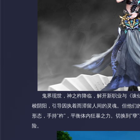
鬼界现世，神之杵降临，解开新职业与《诛仙
梭阴阳，引导因执着而滞留人间的灵魂。但他们
形态，手持"杵"，平衡体内狂暴之力。切换到"
险。