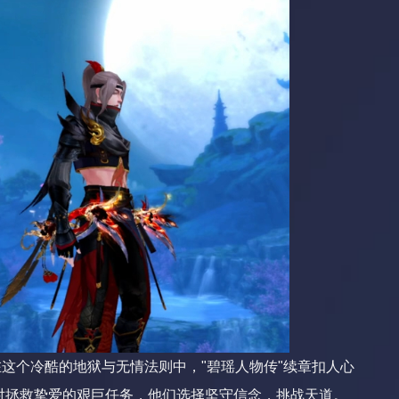
在这个冷酷的地狱与无情法则中，"碧瑶人物传"续章扣人心
对拯救挚爱的艰巨任务，他们选择坚守信念，挑战天道。