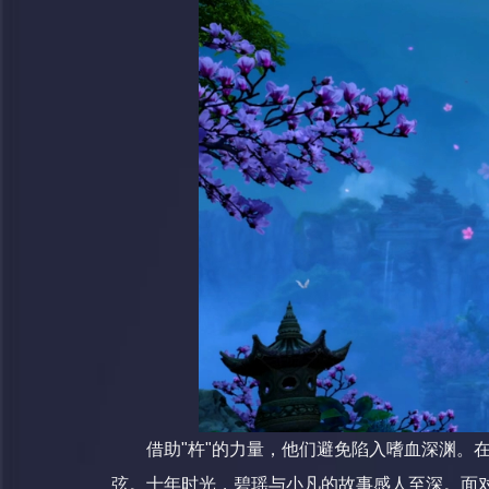
借助"杵"的力量，他们避免陷入嗜血深渊。
弦。十年时光，碧瑶与小凡的故事感人至深。面