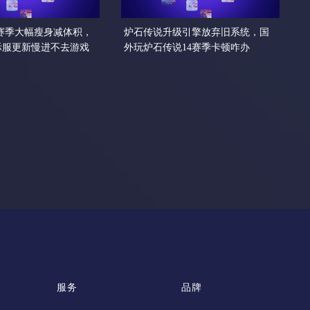
5赛季大幅瘦身减体积，
炉石传说升级引擎放弃旧系统，国
际服更新慢进不去游戏
外玩炉石传说14赛季卡顿咋办
服务
品牌