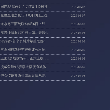
国产3A武侠影之刃零8月12日预售，海外玩影之刃零加速器攻略
2026-08-07
魔兽至暗之夜12.1 8月13日上线，海外党回魔兽国服登录不上加速方案
2026-08-07
逆水寒三丽鸥联动8月6日上线 海外党登录逆水寒国服延迟高解决
2026-08-07
魔兽怀旧服S5阶段太阳之井8月6日开启，21周年抽10万现金海外党这样进国服
2026-08-06
潜行者2首个资料片希望之价8月20日上线，潜行者2连不上卡顿丢包速解
2026-08-06
三角洲行动裂变赛季评分出炉，海外回国玩三角洲刚枪卡顿掉线怎么办
2026-08-06
王国2烈焰战场今日正式上线，连不上王国2服务器延迟高速解
2026-08-06
漫威争锋9.5赛季大幅瘦身减体积，漫威争锋国际服更新慢进不去游戏这样解决
2026-08-06
炉石传说升级引擎放弃旧系统，国外玩炉石传说14赛季卡顿咋办
2026-08-06