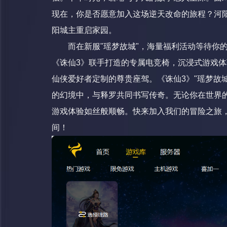
现在，你是否愿意加入这场逆天改命的旅程？河
阳城主重启家园。
而在新服"瑶梦故城"，海量福利活动等待你
《诛仙3》联手打造的专属电竞椅，沉浸式游戏
仙侠爱好者定制的尊贵座驾。《诛仙3》"瑶梦故
的幻境中，与释罗共同书写传奇。无论你在世界
游戏体验如丝般顺畅。快来加入我们的冒险之旅
间！