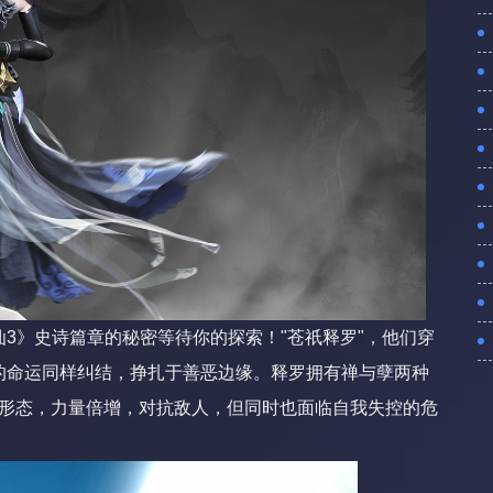
3》史诗篇章的秘密等待你的探索！"苍祇释罗"，他们穿
的命运同样纠结，挣扎于善恶边缘。释罗拥有禅与孽两种
孽"形态，力量倍增，对抗敌人，但同时也面临自我失控的危