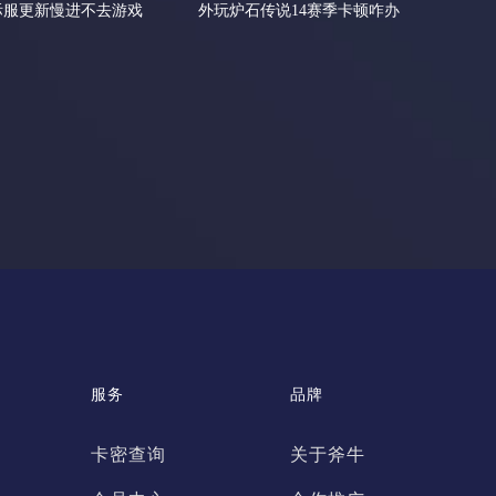
际服更新慢进不去游戏
外玩炉石传说14赛季卡顿咋办
服务
品牌
卡密查询
关于斧牛