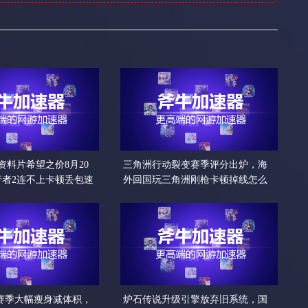
资料片希望之价8月20
三角洲行动裂变赛季评分出炉，海
行者2连不上卡顿丢包速
外回国玩三角洲刚枪卡顿掉线怎么
办
5赛季大幅瘦身减体积，
炉石传说升级引擎放弃旧系统，国