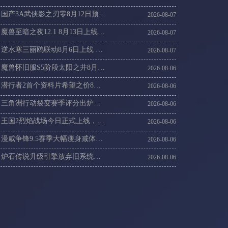
国产3A武侠影之刃零8月12日预售，海外玩影之刃零加速器攻略
2026-08-07
魔兽至暗之夜12.1 8月13日上线，海外党回魔兽国服登录不上加速方案
2026-08-07
逆水寒三丽鸥联动8月6日上线 海外党登录逆水寒国服延迟高解决
2026-08-07
魔兽怀旧服S5阶段太阳之井8月6日开启，21周年抽10万现金海外党这样进国服
2026-08-06
潜行者2首个资料片希望之价8月20日上线，潜行者2连不上卡顿丢包速解
2026-08-06
三角洲行动裂变赛季评分出炉，海外回国玩三角洲刚枪卡顿掉线怎么办
2026-08-06
王国2烈焰战场今日正式上线，连不上王国2服务器延迟高速解
2026-08-06
漫威争锋9.5赛季大幅瘦身减体积，漫威争锋国际服更新慢进不去游戏这样解决
2026-08-06
炉石传说升级引擎放弃旧系统，国外玩炉石传说14赛季卡顿咋办
2026-08-06