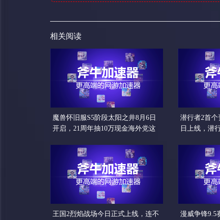
相关阅读
魔兽怀旧服S5阶段太阳之井8月6日
潜行者2首个
开启，21周年抽10万现金海外党这
日上线，潜
样进国服
解
王国2烈焰战场今日正式上线，连不
漫威争锋9.