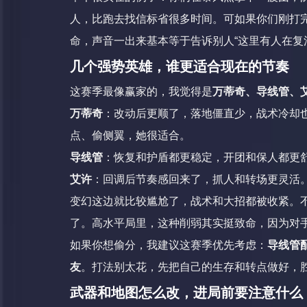
人，比跑去找信标省很多时间。可如果你们刚打
命，声音一出来基本等于告诉别人“这里有人在复
几个强势英雄，谁更适合现在的节奏
这赛季最像赢家的，我觉得是
万蒂奇、导线管、
万蒂奇
：改动后更顺了，落地僵直少，战术冷却
点、偷侧翼，她很适合。
导线管
：恢复和护盾都更稳定，开团和保人都更
艾许
：回调后节奏感回来了，抓人和转场更灵活
变幻这边就比较尴尬了，战术和大招都被收紧。不
了。高水平局里，这种削弱其实挺致命，因为对
如果你想偷分，我建议这赛季优先考虑：
导线管
友
。打法别太花，先把自己的生存和转点做好，
武器和地图怎么改，进局前要注意什么