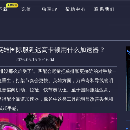
免费试用
下载
充值
独享IP
帮助中心
联系我们
游戏库
公告
pex英雄国际服延迟高卡顿用什么加速器？
资讯
2026-05-15 10:16:04
新手问题
单排没那么难受了”。匹配会尽量把单排和更接近的对手放一
充值问题
盒重生，打架节奏会更快。英雄方面，万蒂奇和导线管明
境更偏向机动、拉扯、快节奏队伍。至于国际服延迟高、
游戏问题
是得配个靠谱加速器，像斧牛这类工具能明显改善丢包和
先试试手感。