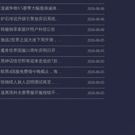
漫威争锋9.5赛季大幅瘦身减体积，漫威争锋国际服更新慢进不去游戏这样解决
2026-08-06
炉石传说升级引擎放弃旧系统，国外玩炉石传说14赛季卡顿咋办
2026-08-06
韩服独享家庭IP用户补偿公告
2026-08-06
激战2世界之战大改下周开测，海外玩激战2国服延迟低的加速器推荐
2026-08-05
魔兽世界国服21周年庆明日开启，海外玩魔兽国服加速器哪个好
2026-08-05
黑神话悟空即将迎来史低价7折，黑神话悟空下载和更新慢怎么办？
2026-08-05
暗黑4国服免费领今晚截止，海外玩国服暗黑4下载不了和服务器问题速看
2026-08-05
怪物猎人旅人启明测试将至，海外玩家预下载和回国加速器看这里
2026-08-05
逃离塔科夫赛季服开服报错不断，国内联机问题怎么解
2026-08-05