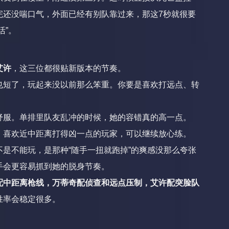
完还没喘口气，外面已经有别队靠过来，那这7秒就很要
活”。
艾许
，这三位都很贴新版本的节奏。
也短了，玩起来没以前那么笨重。你要是喜欢打远点、转
舒服。单排里队友乱冲的时候，她的容错真的高一点。
。喜欢近中距离打得凶一点的玩家，可以继续放心练。
是不能玩，是那种“随手一扭就跑掉”的爽感没那么夸张
手会更容易抓到她的脱身节奏。
配中距离枪线，万蒂奇配侦查和远点压制，艾许配突脸队
胜率会稳定很多。