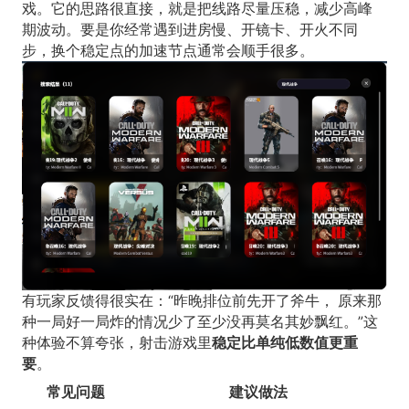
戏。它的思路很直接，就是把线路尽量压稳，减少高峰
期波动。要是你经常遇到进房慢、开镜卡、开火不同
步，换个稳定点的加速节点通常会顺手很多。
有玩家反馈得很实在：“昨晚排位前先开了斧牛， 原来那
种一局好一局炸的情况少了至少没再莫名其妙飘红。”这
种体验不算夸张，射击游戏里
稳定比单纯低数值更重
要
。
常见问题
建议做法