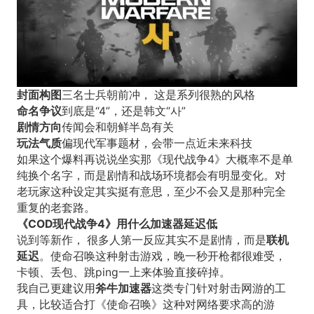
封面构图
三名士兵朝前冲， 这是系列很熟的风格
命名争议
到底是“4”，还是韩文“사”
剧情方向
传闻会和朝鲜半岛有关
玩法气质
偏现代军事题材，会带一点近未来科技
如果这个爆料再说说坐实那《现代战争4》大概率不是单
纯换个名字，而是剧情和战场环境都会有明显变化。对
老玩家这种设定其实挺有意思，至少不会又是那种完全
重复的老套路。
《COD现代战争4》用什么加速器延迟低
说到等新作， 很多人第一反应其实不是剧情，而是
联机
延迟
。使命召唤这种射击游戏，晚一秒开枪都很难受，
卡顿、丢包、跳ping一上来体验直接碎掉。
我自己更建议用
斧牛加速器
这类专门针对射击网游的工
具，比较适合打《使命召唤》这种对网络要求高的游