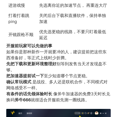
进游戏慢
先选离你近的加速节点， 再重连大厅
打着打着跳
关闭后台下载和直播软件，保持单独
ping
加速
优先选更稳的线路，不要只盯着最低
开镜跟枪不顺
延迟
开服前玩家可以先做的事
如果你是那种新作一开就要冲的人，建议提前把这些东
西准备好，等正式上线时少折腾。
先把下载和更新环境整理好
别等到发售当天才发现盘不
够。
把加速器提前试一下
至少知道哪个节点更稳。
确认常玩模式
是战役、多人还是联机合作，不同模式对
网络感受不一样。
有条件的话先领体验时长
像斧牛加速器的免费3天时长兑
换码
斧牛666
就很适合开服前先测一圈线路。