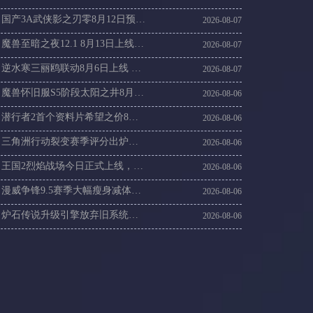
国产3A武侠影之刃零8月12日预售，海外玩影之刃零加速器攻略
2026-08-07
魔兽至暗之夜12.1 8月13日上线，海外党回魔兽国服登录不上加速方案
2026-08-07
逆水寒三丽鸥联动8月6日上线 海外党登录逆水寒国服延迟高解决
2026-08-07
魔兽怀旧服S5阶段太阳之井8月6日开启，21周年抽10万现金海外党这样进国服
2026-08-06
潜行者2首个资料片希望之价8月20日上线，潜行者2连不上卡顿丢包速解
2026-08-06
三角洲行动裂变赛季评分出炉，海外回国玩三角洲刚枪卡顿掉线怎么办
2026-08-06
王国2烈焰战场今日正式上线，连不上王国2服务器延迟高速解
2026-08-06
漫威争锋9.5赛季大幅瘦身减体积，漫威争锋国际服更新慢进不去游戏这样解决
2026-08-06
炉石传说升级引擎放弃旧系统，国外玩炉石传说14赛季卡顿咋办
2026-08-06