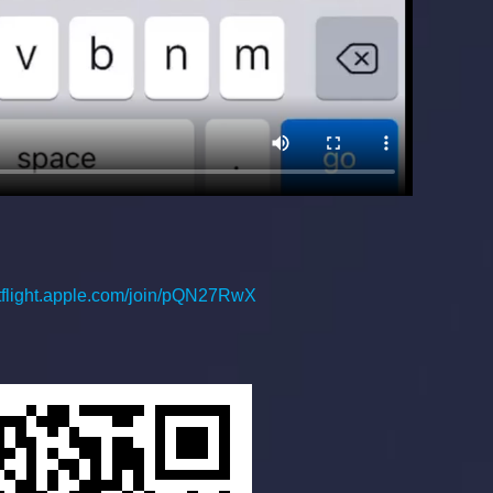
estflight.apple.com/join/pQN27RwX