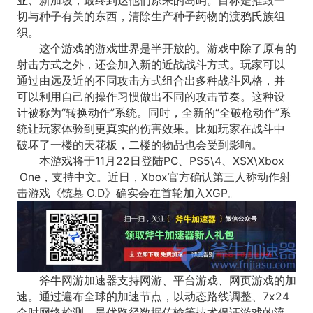
亚、新加坡，最终到达他们原来的岛屿。目标是摧毁一
切与种子有关的东西，清除生产种子药物的渡鸦氏族组
织。
这个游戏的游戏世界是半开放的。游戏中除了原有的
射击方式之外，还会加入新的近战战斗方式。玩家可以
通过由远及近的不同攻击方式组合出多种战斗风格，并
可以利用自己的操作习惯做出不同的攻击节奏。这种设
计被称为“转换动作”系统。同时，全新的“全破枪动作”系
统让玩家体验到更真实的伤害效果。比如玩家在战斗中
破坏了一楼的天花板，二楼的物品也会受到影响。
本游戏将于11月22日登陆PC、PS5\4、XSX\Xbox
One，支持中文。近日，Xbox官方确认第三人称动作射
击游戏《铳墓 O.D》确实会在首轮加入XGP。
斧牛网游加速器支持网游、平台游戏、网页游戏的加
速。通过遍布全球的加速节点，以动态路线调整、7x24
全时网络检测、最优路径数据传输等技术保证游戏的流