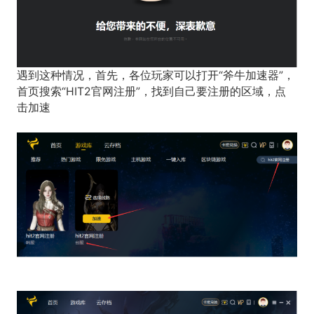
遇到这种情况，首先，各位玩家可以打开“斧牛加速器”，
首页搜索“HIT2官网注册”，找到自己要注册的区域，点
击加速