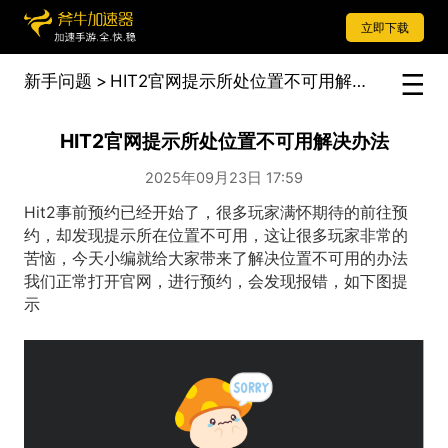
立即下载
新手问题
>
HIT2官网提示所处位置不可用解决办法
HIT2官网提示所处位置不可用解决办法
2025年09月23日 17:59
Hit2事前预约已经开始了，很多玩家满怀期待的前往预
约，却发现提示所在位置不可用，这让很多玩家非常的
苦恼，今天小编就给大家带来了解决位置不可用的办法
我们正常打开官网，进行预约，会发现报错，如下图提
示