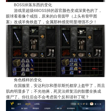
BOSS掉落东西的变化
游戏里超级6BOSS掉的器官颜色变成深黄色的了，
眼球看着像个戒指，原来的白骨面甲（上头有骨甲图
案）改成羊角铁盔了，金属那种感觉明显增强不少！
角色模样的变化
在国服里，安达利尔和墨菲斯托都穿上盔甲了，而且
肌肉明显多了；不光他俩，死灵法师复活的骷髅全换成
僵尸了。你往后会不会考虑装个反和谐补丁呢？