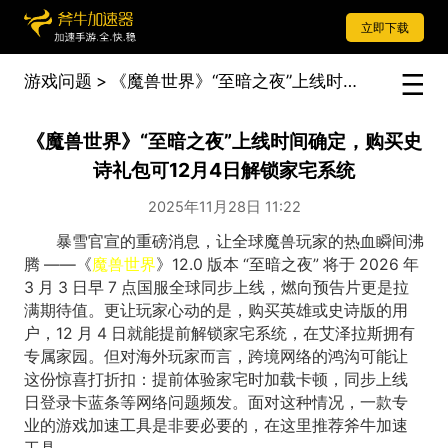
立即下载
游戏问题
>
《魔兽世界》“至暗之夜”上线时间确定，购买史诗礼包可12月4日解锁家宅系统
《魔兽世界》“至暗之夜”上线时间确定，购买史
诗礼包可12月4日解锁家宅系统
2025年11月28日 11:22
暴雪官宣的重磅消息，让全球魔兽玩家的热血瞬间沸
腾 ——《
魔兽世界
》12.0 版本 “至暗之夜” 将于 2026 年
3 月 3 日早 7 点国服全球同步上线，燃向预告片更是拉
满期待值。更让玩家心动的是，购买英雄或史诗版的用
户，12 月 4 日就能提前解锁家宅系统，在艾泽拉斯拥有
专属家园。但对海外玩家而言，跨境网络的鸿沟可能让
这份惊喜打折扣：提前体验家宅时加载卡顿，同步上线
日登录卡蓝条等网络问题频发。面对这种情况，一款专
业的游戏加速工具是非要必要的，在这里推荐斧牛加速