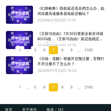
《幻兽帕鲁》联机延迟高丢档怎么办，如
何自建高速服务器低延迟畅玩？
2026年07月24日 17:31
《王权与自由》7月30日更新全新史诗级
BOOS战，《王权与自由》延迟低稳定的
加速器推荐
2026年07月24日 17:25
1
...
5
6
7
8
9
...
2160
《日蚀：觉醒》韩服开启预注册，官网打
不开注册不了怎么办？
2026年07月24日 16:24
1
...
5
6
7
8
9
...
2160
首页
关于斧牛
版本：151