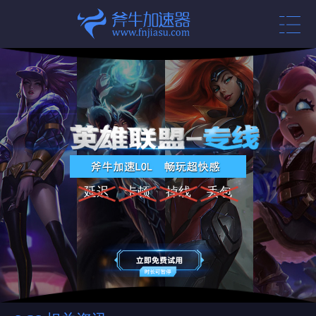
延迟
卡顿
掉线
丢包