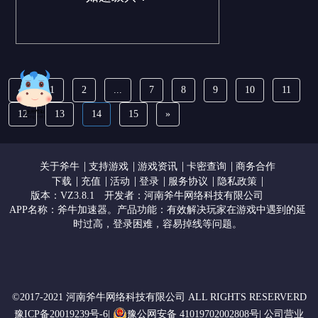
«
1
2
...
7
8
9
10
11
12
13
14
15
»
|
|
|
|
关于斧牛
支持游戏
游戏资讯
卡密查询
商务合作
|
|
|
|
|
|
下载
充值
活动
登录
服务协议
隐私政策
版本：VZ3.8.1
开发者：河南斧牛网络科技有限公司
APP名称：斧牛加速器。产品功能：有效解决玩家在游戏中遇到的延
时过高，登录困难，容易掉线等问题。
©2017-2021 河南斧牛网络科技有限公司 ALL RIGHTS RESERVERD
豫ICP备20019239号-6|
豫公网安备 41019702002808号|
公司营业