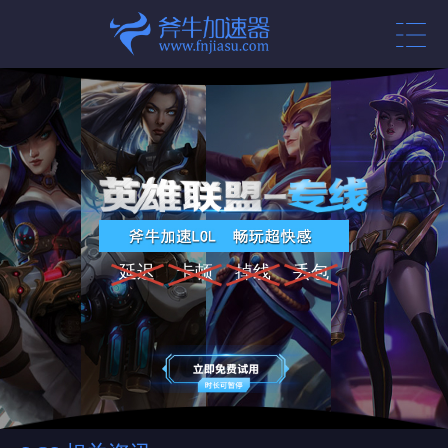
延迟
卡顿
掉线
丢包