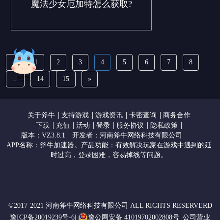
魔法少女厄加特怎么获取?
«
1
2
3
4
5
6
7
8
...
14
15
»
|
|
|
|
关于斧牛
支持游戏
游戏资讯
卡密查询
商务合作
|
|
|
|
|
|
下载
充值
活动
登录
服务协议
隐私政策
版本：VZ3.8.1
开发者：河南斧牛网络科技有限公司
APP名称：斧牛加速器。产品功能：有效解决玩家在游戏中遇到的延
时过高，登录困难，容易掉线等问题。
©2017-2021 河南斧牛网络科技有限公司 ALL RIGHTS RESERVERD
豫ICP备20019239号-6|
豫公网安备 41019702002808号|
公司营业