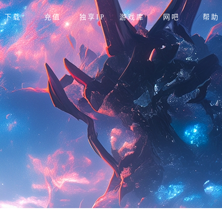
下载
充值
独享IP
游戏库
网吧
帮助
斧牛
使用
充值