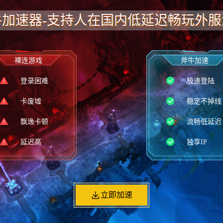
牛加速器-支持人在国内低延迟畅玩外服
裸连游戏
斧牛加速
登录困难
极速登陆
卡废墟
稳定不掉线
飘逸卡顿
流畅低延迟
延迟高
独享IP
立即加速