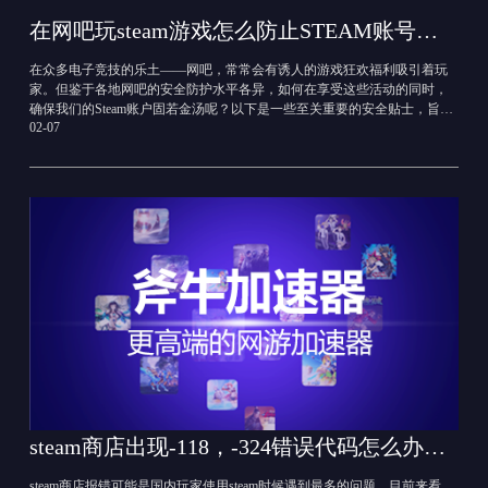
在网吧玩steam游戏怎么防止STEAM账号被盗，STEAM账号防止被盗的方法
在众多电子竞技的乐土——网吧，常常会有诱人的游戏狂欢福利吸引着玩
家。但鉴于各地网吧的安全防护水平各异，如何在享受这些活动的同时，
确保我们的Steam账户固若金汤呢？以下是一些至关重要的安全贴士，旨在
02-07
助你守护账户安全。
steam商店出现-118，-324错误代码怎么办？steam报324错误解决方法
steam商店报错可能是国内玩家使用steam时候遇到最多的问题。目前来看，