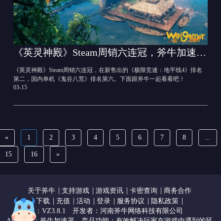
《英灵神殿》Steam周销六连冠，斧牛加速器助力联机加速
《英灵神殿》Steam周销六连冠，在新售出的《极限竞速：地平线4》排名
第二，国内单机《鬼谷八荒》排名第六。下面跟斧牛一起看看吧！
03-15
«
1
2
3
4
5
6
7
8
...
15
16
»
|
|
|
|
关于斧牛
支持游戏
游戏资讯
卡密查询
商务合作
|
|
|
|
|
|
下载
充值
活动
登录
服务协议
隐私政策
版本：VZ3.8.1
开发者：河南斧牛网络科技有限公司
APP名称：斧牛加速器。产品功能：有效解决玩家在游戏中遇到的延