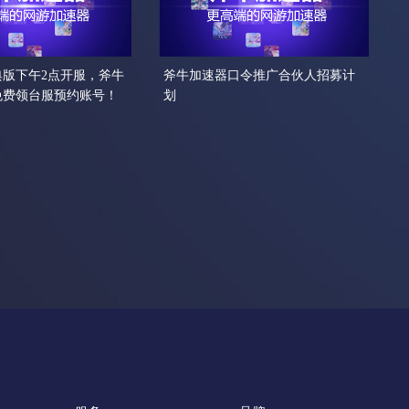
典版下午2点开服，斧牛
斧牛加速器口令推广合伙人招募计
免费领台服预约账号！
划