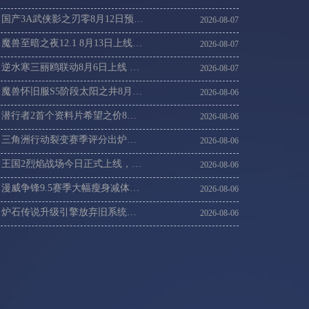
国产3A武侠影之刃零8月12日预售，海外玩影之刃零加速器攻略
2026-08-07
魔兽至暗之夜12.1 8月13日上线，海外党回魔兽国服登录不上加速方案
2026-08-07
逆水寒三丽鸥联动8月6日上线 海外党登录逆水寒国服延迟高解决
2026-08-07
魔兽怀旧服S5阶段太阳之井8月6日开启，21周年抽10万现金海外党这样进国服
2026-08-06
潜行者2首个资料片希望之价8月20日上线，潜行者2连不上卡顿丢包速解
2026-08-06
三角洲行动裂变赛季评分出炉，海外回国玩三角洲刚枪卡顿掉线怎么办
2026-08-06
王国2烈焰战场今日正式上线，连不上王国2服务器延迟高速解
2026-08-06
漫威争锋9.5赛季大幅瘦身减体积，漫威争锋国际服更新慢进不去游戏这样解决
2026-08-06
炉石传说升级引擎放弃旧系统，国外玩炉石传说14赛季卡顿咋办
2026-08-06