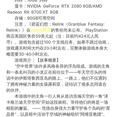
内存：16GB 内存
显卡：NVIDIA GeForce RTX 2080 8GB/AMD
Radeon RX 6700 XT 8GB
存储：90GB可用空间
注意，《碧蓝幻想：Relink（Granblue Fantasy:
Relink）》在
steam商店
的售价尚未公布。 PlayStation
商店美国区售价59美元起（注：目前约424元人民
币）。游戏包含超过100 个支线任务。如果不跳过动画，
游戏通关时间大约在20小时左右，完整体验游戏本身大
概需要30-40小时左右。
游戏简介：【故事概要】
“空中世界”由许多风格各异的浮岛组成。游戏的主角
和一条名叫贝的小龙正在前往位于——年天空尽头的传
说中的伊斯塔鲁西亚岛的路上。一路上，他们不仅遇到
了拥有神秘力量的女孩露莉亚，还结识了很多志同道合
的伙伴。
本游戏中的主角一行人将从造访浩瀚天空的一角“泽
卡格兰迪天空空间”开始这段旅程。等待他们的将是一场
精彩的邂逅。 —— 凭借自身强大力量守护各个岛屿的“星
晶兽”，以及暗中活动于空域的神秘组织“阿维亚教团”。